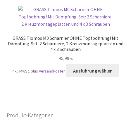
GRASS Tiomos M0 Scharnier OHNE Topfbohrung! Mit
Dämpfung. Set: 2 Scharniere, 2 Kreuzmontageplatten und
4 x 3 Schrauben
45,99
€
Diese
Ausführung wählen
inkl. MwSt.
plus
Versandkosten
Produ
weist
mehr
Varia
auf.
Die
Produkt-Kategorien
Optio
könn