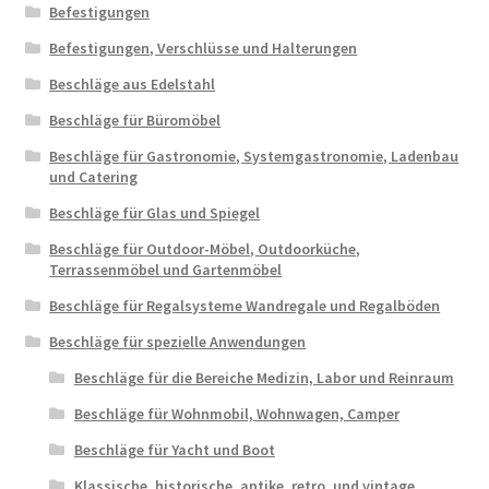
auf
Befestigungen
der
Befestigungen, Verschlüsse und Halterungen
Produ
Beschläge aus Edelstahl
gewäh
werd
Beschläge für Büromöbel
Beschläge für Gastronomie, Systemgastronomie, Ladenbau
und Catering
Beschläge für Glas und Spiegel
Beschläge für Outdoor-Möbel, Outdoorküche,
Terrassenmöbel und Gartenmöbel
Beschläge für Regalsysteme Wandregale und Regalböden
Beschläge für spezielle Anwendungen
Beschläge für die Bereiche Medizin, Labor und Reinraum
Beschläge für Wohnmobil, Wohnwagen, Camper
Beschläge für Yacht und Boot
Klassische, historische, antike, retro, und vintage