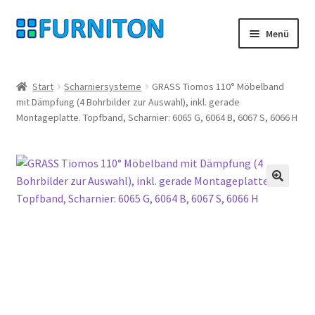
Zur
Zum
Menü
Navigation
Inhalt
springen
springen
Mein Konto
Start
Scharniersysteme
GRASS Tiomos 110° Möbelband
mit Dämpfung (4 Bohrbilder zur Auswahl), inkl. gerade
Unsere Partner
Montageplatte. Topfband, Scharnier: 6065 G, 6064 B, 6067 S, 6066 H
Datenschutz
Widerrufsrecht
🔍
Kontakt
Impressum
AGB