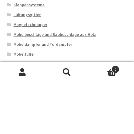
Klappensysteme
Lüftungsgitter
Magnetschnäpper
Möbelbeschläge und Baubeschläge aus Holz
Möbeldämpfer und Türdämpfer
Möbelfüße
Möbelrollen, Lenkrollen, Stuhlrollen und Schwerlastrollen
0
Möbelschlösser
Suchen
Suchen
nach:
Scharniersysteme
Schiebetürbeschläge
Schwarze Beschläge
Sonstige Beschläge
Tischbeschläge
Verschlüsse und Halterungen