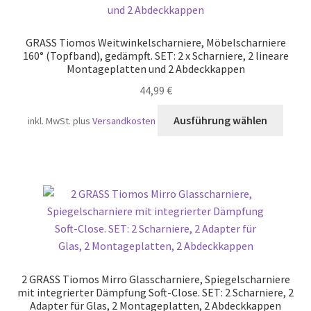
GRASS Tiomos Weitwinkelscharniere, Möbelscharniere
160° (Topfband), gedämpft. SET: 2 x Scharniere, 2 lineare
Montageplatten und 2 Abdeckkappen
44,99
€
Diese
Ausführung wählen
inkl. MwSt.
plus
Versandkosten
Produ
weist
mehr
Varia
auf.
Die
Optio
könn
auf
2 GRASS Tiomos Mirro Glasscharniere, Spiegelscharniere
der
mit integrierter Dämpfung Soft-Close. SET: 2 Scharniere, 2
Produ
Adapter für Glas, 2 Montageplatten, 2 Abdeckkappen