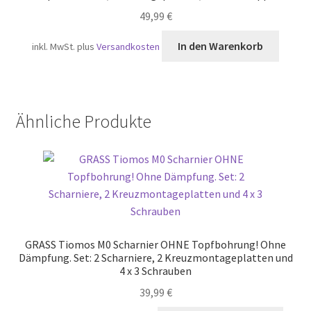
gewäh
49,99
€
werd
In den Warenkorb
inkl. MwSt.
plus
Versandkosten
Ähnliche Produkte
GRASS Tiomos M0 Scharnier OHNE Topfbohrung! Ohne
Dämpfung. Set: 2 Scharniere, 2 Kreuzmontageplatten und
4 x 3 Schrauben
39,99
€