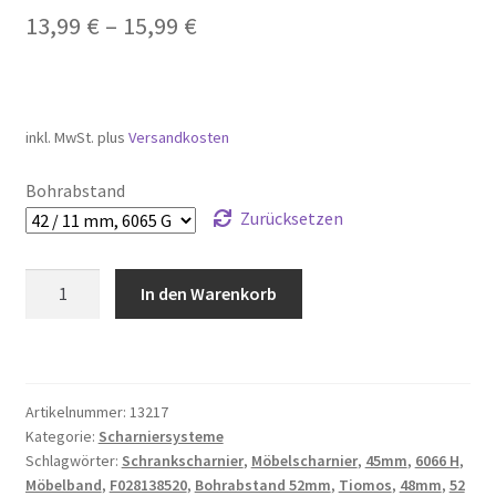
13,99
€
–
15,99
€
inkl. MwSt.
plus
Versandkosten
Bohrabstand
Zurücksetzen
GRASS
In den Warenkorb
Tiomos
110°
Möbelband
mit
Artikelnummer:
13217
Dämpfung
Kategorie:
Scharniersysteme
(4
Schlagwörter:
Schrankscharnier
,
Möbelscharnier
,
45mm
,
6066 H
,
Bohrbilder
Möbelband
,
F028138520
,
Bohrabstand 52mm
,
Tiomos
,
48mm
,
52