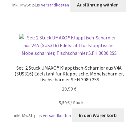
Diese
Ausführung wählen
inkl. MwSt.
plus
Versandkosten
Produ
weist
mehr
Varia
auf.
Die
Optio
könn
Set: 2 Stück UMAXO® Klapptisch-Scharnier aus V4A
auf
(SUS316) Edelstahl für Klapptische. Möbelscharnier,
der
Tischscharnier S.FH.3080.2SS
Produ
10,99
€
gewäh
werd
5,50
€
/
Stück
In den Warenkorb
inkl. MwSt.
plus
Versandkosten