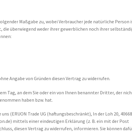
folgender Maßgabe zu, wobei Verbraucher jede natürliche Person i
t, die überwiegend weder ihrer gewerblichen noch ihrer selbständ
önnen:
ohne Angabe von Gründen diesen Vertrag zu widerrufen.
dem Tag, an dem Sie oder ein von Ihnen benannter Dritter, der nich
z genommen haben bzw. hat.
 uns (ERUON Trade UG (haftungsbeschränkt), In der Loh 20, 4066
.de) mittels einer eindeutigen Erklärung (z. B. ein mit der Post
chluss, diesen Vertrag zu widerrufen, informieren. Sie können dafü