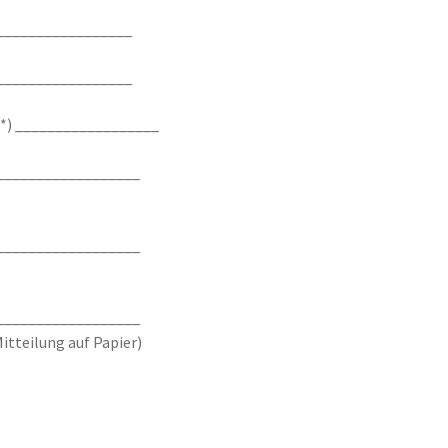
_________________
_________________
 (*) __________________
__________________
__________________
__________________
Mitteilung auf Papier)