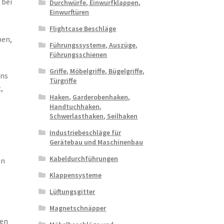
 bei
Durchwürfe, Einwurfklappen,
Einwurftüren
Flightcase Beschläge
ben,
Führungssysteme, Auszüge,
Führungsschienen
Griffe, Möbelgriffe, Bügelgriffe,
uns
Türgriffe
,
Haken, Garderobenhaken,
Handtuchhaken,
Schwerlasthaken, Seilhaken
Industriebeschläge für
Gerätebau und Maschinenbau
Kabeldurchführungen
en
Klappensysteme
Lüftungsgitter
Magnetschnäpper
ren