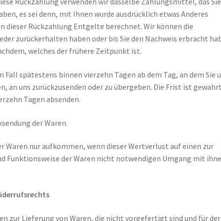
 diese Rückzahlung verwenden wir dasselbe Zahlungsmittel, das Sie
aben, es sei denn, mit Ihnen wurde ausdrücklich etwas Anderes
en dieser Rückzahlung Entgelte berechnet. Wir können die
ieder zurückerhalten haben oder bis Sie den Nachweis erbracht ha
achdem, welches der frühere Zeitpunkt ist.
em Fall spätestens binnen vierzehn Tagen ab dem Tag, an dem Sie 
en, an uns zurückzusenden oder zu übergeben. Die Frist ist gewahrt
vierzehn Tagen absenden.
cksendung der Waren.
er Waren nur aufkommen, wenn dieser Wertverlust auf einen zur
und Funktionsweise der Waren nicht notwendigen Umgang mit ihn
iderrufsrechts
n zur Lieferung von Waren, die nicht vorgefertigt sind und für de