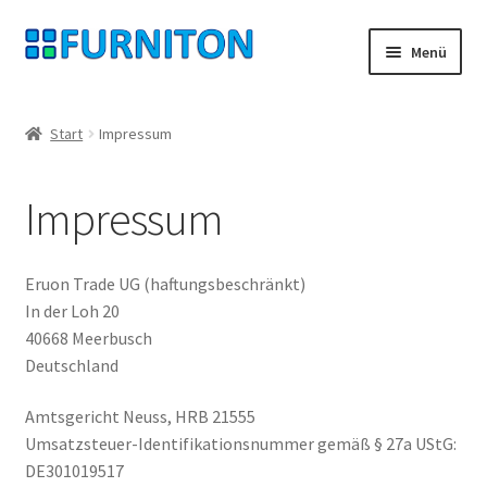
Zur
Zum
Menü
Navigation
Inhalt
springen
springen
Mein Konto
Start
Impressum
Unsere Partner
Impressum
Datenschutz
Widerrufsrecht
Eruon Trade UG (haftungsbeschränkt)
In der Loh 20
Kontakt
40668 Meerbusch
Deutschland
Impressum
Amtsgericht Neuss, HRB 21555
Umsatzsteuer-Identifikationsnummer gemäß § 27a UStG:
AGB
DE301019517