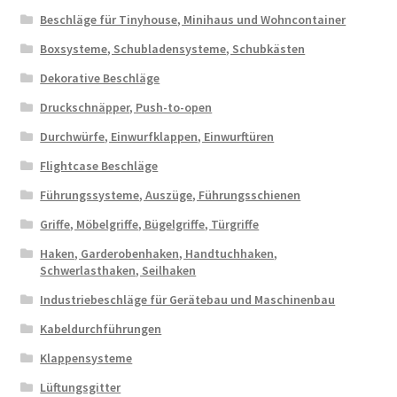
Beschläge für Tinyhouse, Minihaus und Wohncontainer
Boxsysteme, Schubladensysteme, Schubkästen
Dekorative Beschläge
Druckschnäpper, Push-to-open
Durchwürfe, Einwurfklappen, Einwurftüren
Flightcase Beschläge
Führungssysteme, Auszüge, Führungsschienen
Griffe, Möbelgriffe, Bügelgriffe, Türgriffe
Haken, Garderobenhaken, Handtuchhaken,
Schwerlasthaken, Seilhaken
Industriebeschläge für Gerätebau und Maschinenbau
Kabeldurchführungen
Klappensysteme
Lüftungsgitter