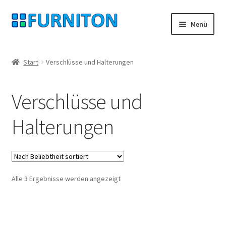
Zur
Zum
Menü
Navigation
Inhalt
springen
springen
Mein Konto
Start
Verschlüsse und Halterungen
Unsere Partner
Verschlüsse und
Datenschutz
Halterungen
Widerrufsrecht
Kontakt
Nach
Alle 3 Ergebnisse werden angezeigt
Impressum
Beliebtheit
sortiert
AGB