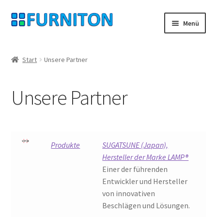
Zur
Zum
Menü
Navigation
Inhalt
springen
springen
Mein Konto
Start
Unsere Partner
Unsere Partner
Unsere Partner
Datenschutz
Widerrufsrecht
Produkte
SUGATSUNE (Japan),
Kontakt
Hersteller der Marke LAMP®
Einer der führenden
Impressum
Entwickler und Hersteller
von innovativen
AGB
Beschlägen und Lösungen.