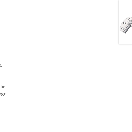
:
e,
die
ngt