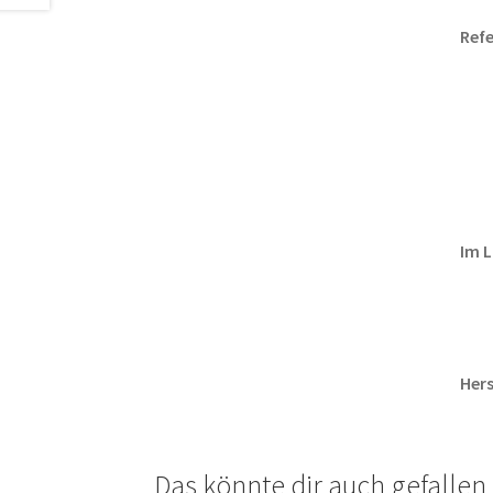
Refe
Im L
Hers
Das könnte dir auch gefalle