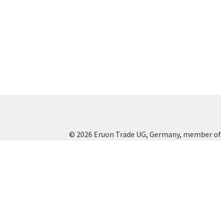
Varianten
auf.
Die
Optionen
können
auf
der
Produktseite
gewählt
werden
© 2026 Eruon Trade UG, Germany, member of 