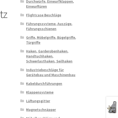
Durchwürfe, Einwurfklappen,
Einwurftüren
tz
Flightcase Beschläge
Führungssysteme, Auszüge,
Führungsschienen
Griffe, Möbelgriffe, Bügelgriffe,
Türgriffe
Haken, Garderobenhaken,
Handtuchhaken,
Schwerlasthaken, Seilhaken
Industriebeschläge für
Gerätebau und Maschinenbau
e
Kabeldurchführungen
Klappensysteme
Lüftungsgitter
Magnetschnäpper