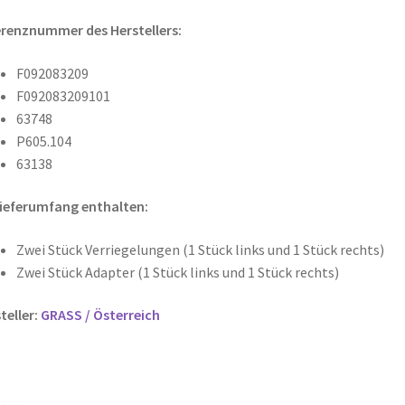
renznummer des Herstellers:
F092083209
F092083209101
63748
P605.104
63138
ieferumfang enthalten:
Zwei Stück Verriegelungen (1 Stück links und 1 Stück rechts)
Zwei Stück Adapter (1 Stück links und 1 Stück rechts)
teller:
GRASS / Österreich
n …