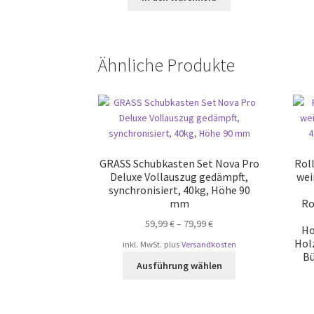
Ähnliche Produkte
GRASS Schubkasten Set Nova Pro
Rol
Deluxe Vollauszug gedämpft,
wei
synchronisiert, 40kg, Höhe 90
mm
Ro
59,99
€
–
79,99
€
Ho
Hol
inkl. MwSt.
plus
Versandkosten
B
Dieses
Ausführung wählen
Produkt
weist
mehrere