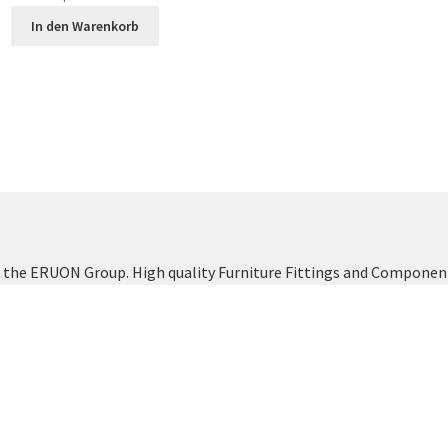
In den Warenkorb
a
the ERUON Group. High quality Furniture Fittings and Componen
Vertrag widerrufen