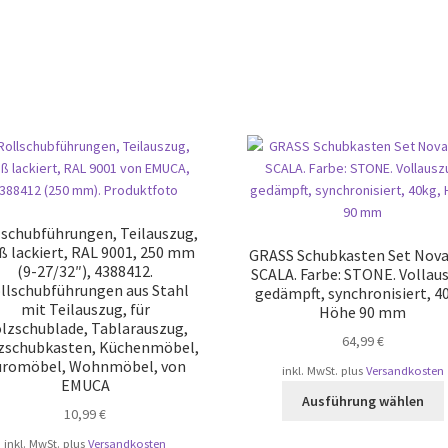
lschubführungen, Teilauszug,
ß lackiert, RAL 9001, 250 mm
GRASS Schubkasten Set Nova
(9-27/32″), 4388412.
SCALA. Farbe: STONE. Vollau
llschubführungen aus Stahl
gedämpft, synchronisiert, 4
mit Teilauszug, für
Höhe 90 mm
lzschublade, Tablarauszug,
64,99
€
zschubkasten, Küchenmöbel,
üromöbel, Wohnmöbel, von
inkl. MwSt.
plus
Versandkosten
EMUCA
Ausführung wählen
10,99
€
inkl. MwSt.
plus
Versandkosten