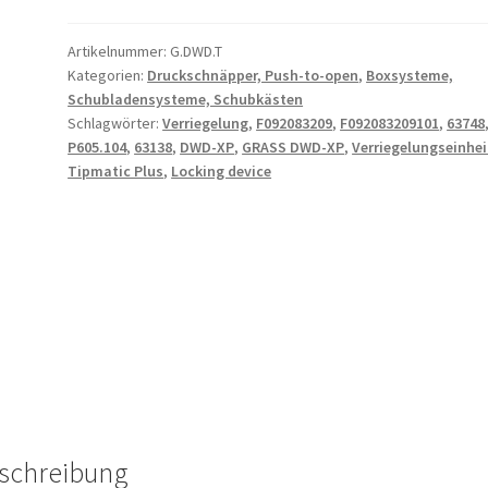
und
rechts)
Artikelnummer:
G.DWD.T
für
Kategorien:
Druckschnäpper, Push-to-open
,
Boxsysteme,
die
Schubladensysteme, Schubkästen
Führungsschienen
Schlagwörter:
Verriegelung
,
F092083209
,
F092083209101
,
63748
GRASS
P605.104
,
63138
,
DWD-XP
,
GRASS DWD-XP
,
Verriegelungseinhei
DWD-
Tipmatic Plus
,
Locking device
XP
Tipmatic
Plus
Menge
schreibung