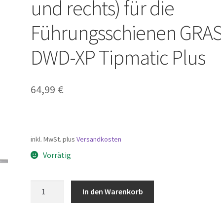
und rechts) für die
Führungsschienen GRA
DWD-XP Tipmatic Plus
64,99
€
inkl. MwSt.
plus
Versandkosten
Vorrätig
Verriegelung
In den Warenkorb
Set
(links