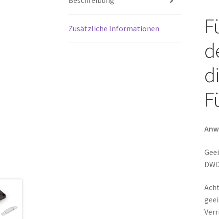
Beschreibung
F
Zusätzliche Informationen
d
d
F
Anw
Geei
DWD
Acht
geei
Verr