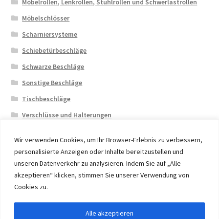
Möbelrollen, Lenkrollen, Stuhlrollen und Schwerlastrollen
Möbelschlösser
Scharniersysteme
Schiebetürbeschläge
Schwarze Beschläge
Sonstige Beschläge
Tischbeschläge
Verschlüsse und Halterungen
Wir verwenden Cookies, um Ihr Browser-Erlebnis zu verbessern,
personalisierte Anzeigen oder Inhalte bereitzustellen und
unseren Datenverkehr zu analysieren. Indem Sie auf „Alle
akzeptieren“ klicken, stimmen Sie unserer Verwendung von
© 2026 Eruon Trade UG, Germany, member of the ERUON
Cookies zu.
Group. High quality Furniture Fittings and Components
Alle akzeptieren