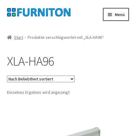
Zur
Zum
Menü
Navigation
Inhalt
springen
springen
Mein Konto
Start
Produkte verschlagwortet mit „XLA-HA96“
Unsere Partner
XLA-HA96
Datenschutz
Widerrufsrecht
Einzelnes Ergebnis wird angezeigt
Kontakt
Impressum
AGB