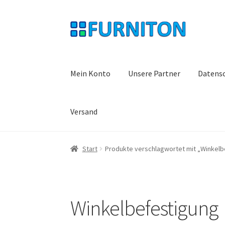
Zur
Zum
Navigation
Inhalt
springen
springen
Mein Konto
Unsere Partner
Datens
Versand
Start
Produkte verschlagwortet mit „Winkelb
Winkelbefestigung