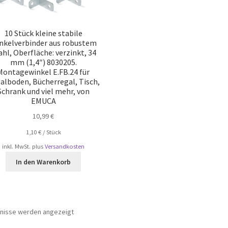
10 Stück kleine stabile
nkelverbinder aus robustem
ahl, Oberfläche: verzinkt, 34
mm (1,4″) 8030205.
Montagewinkel E.FB.24 für
alboden, Bücherregal, Tisch,
Schrank und viel mehr, von
EMUCA
10,99
€
1,10
€
/
Stück
inkl. MwSt.
plus
Versandkosten
In den Warenkorb
Nach
bnisse werden angezeigt
Beliebtheit