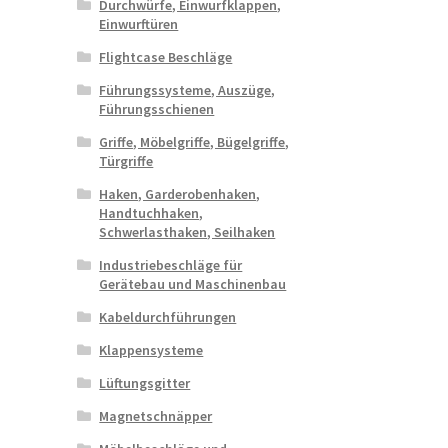
Durchwürfe, Einwurfklappen,
Einwurftüren
Flightcase Beschläge
Führungssysteme, Auszüge,
Führungsschienen
Griffe, Möbelgriffe, Bügelgriffe,
Türgriffe
Haken, Garderobenhaken,
Handtuchhaken,
Schwerlasthaken, Seilhaken
Industriebeschläge für
Gerätebau und Maschinenbau
Kabeldurchführungen
Klappensysteme
Lüftungsgitter
Magnetschnäpper