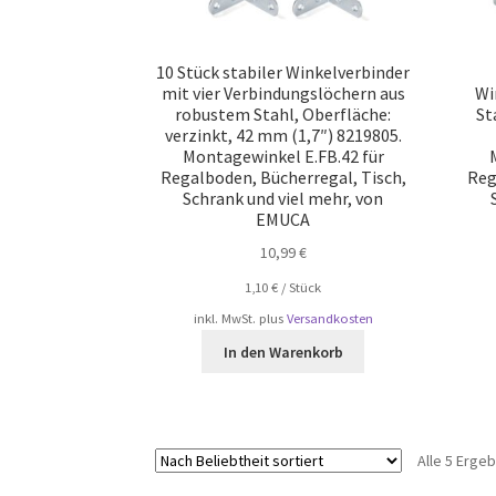
10 Stück stabiler Winkelverbinder
mit vier Verbindungslöchern aus
Wi
robustem Stahl, Oberfläche:
St
verzinkt, 42 mm (1,7″) 8219805.
Montagewinkel E.FB.42 für
Regalboden, Bücherregal, Tisch,
Reg
Schrank und viel mehr, von
EMUCA
10,99
€
1,10
€
/
Stück
inkl. MwSt.
plus
Versandkosten
In den Warenkorb
Alle 5 Erge