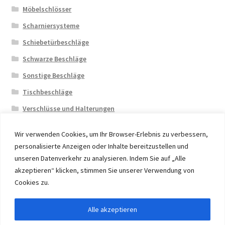
Möbelschlösser
Scharniersysteme
Schiebetürbeschläge
Schwarze Beschläge
Sonstige Beschläge
Tischbeschläge
Verschlüsse und Halterungen
Wir verwenden Cookies, um Ihr Browser-Erlebnis zu verbessern,
personalisierte Anzeigen oder Inhalte bereitzustellen und
unseren Datenverkehr zu analysieren. Indem Sie auf „Alle
akzeptieren“ klicken, stimmen Sie unserer Verwendung von
© 2026 Eruon Trade UG, Germany, member of the ERUON
Cookies zu.
Group. High quality Furniture Fittings and Components
Alle akzeptieren