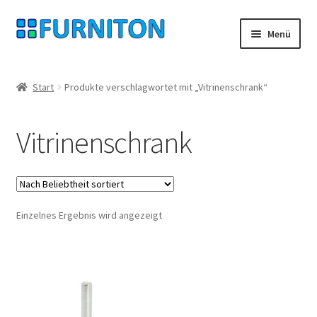
Zur
Zum
Menü
Navigation
Inhalt
springen
springen
Mein Konto
Start
Produkte verschlagwortet mit „Vitrinenschrank“
Unsere Partner
Vitrinenschrank
Datenschutz
Widerrufsrecht
Einzelnes Ergebnis wird angezeigt
Kontakt
Impressum
AGB