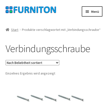
Zur
Zum
Menü
Navigation
Inhalt
springen
springen
Mein Konto
Start
Produkte verschlagwortet mit „Verbindungsschraube“
Unsere Partner
Verbindungsschraube
Datenschutz
Widerrufsrecht
Einzelnes Ergebnis wird angezeigt
Kontakt
Impressum
AGB