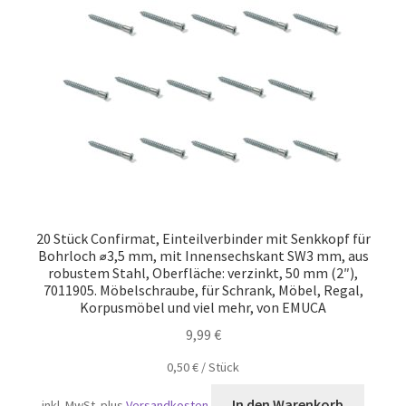
Versand
20 Stück Confirmat, Einteilverbinder mit Senkkopf für
Bohrloch ⌀3,5 mm, mit Innensechskant SW3 mm, aus
robustem Stahl, Oberfläche: verzinkt, 50 mm (2″),
7011905. Möbelschraube, für Schrank, Möbel, Regal,
Korpusmöbel und viel mehr, von EMUCA
9,99
€
0,50
€
/
Stück
In den Warenkorb
inkl. MwSt.
plus
Versandkosten