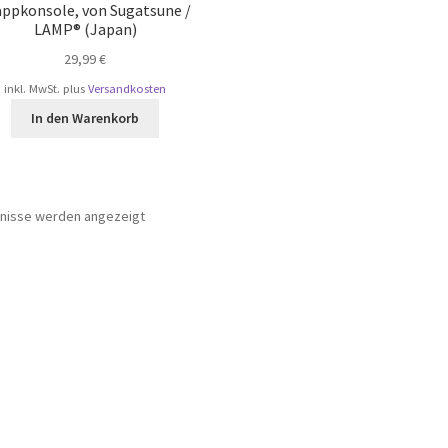
appkonsole, von Sugatsune /
LAMP® (Japan)
29,99
€
inkl. MwSt.
plus
Versandkosten
In den Warenkorb
Nach
bnisse werden angezeigt
Beliebtheit
sortiert