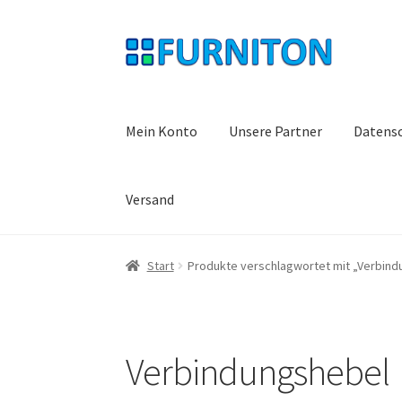
Zur
Zum
Navigation
Inhalt
springen
springen
Mein Konto
Unsere Partner
Datens
Versand
Start
Produkte verschlagwortet mit „Verbin
Verbindungshebel