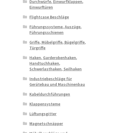
Durchwürfe, Einwurfklappen,
Einwurftüren
Flightcase Beschläge
Führungssysteme, Auszüge,
Führungsschienen
Griffe, Möbelgriffe, Bügelgriffe,
Türgriffe
Haken, Garderobenhaken,
Handtuchhaken,
Schwerlasthaken, Seilhaken
Industriebeschläge für
Gerätebau und Maschinenbau
Kabeldurchführungen
Klappensysteme
Lüftungsgitter
Magnetschnäpper