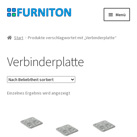
Zur
Zum
Menü
Navigation
Inhalt
springen
springen
Mein Konto
Start
Produkte verschlagwortet mit „Verbinderplatte“
Unsere Partner
Verbinderplatte
Datenschutz
Widerrufsrecht
Einzelnes Ergebnis wird angezeigt
Kontakt
Impressum
AGB