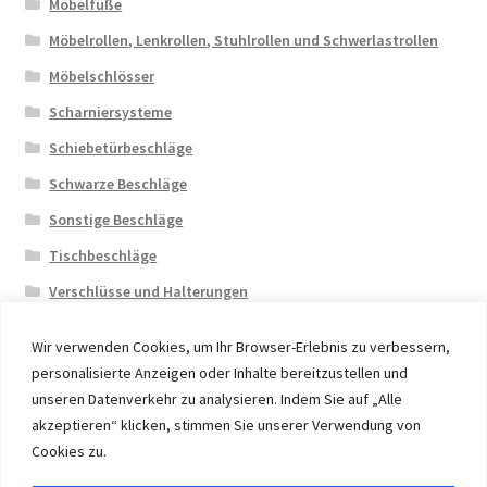
Möbelfüße
Möbelrollen, Lenkrollen, Stuhlrollen und Schwerlastrollen
Möbelschlösser
Scharniersysteme
Schiebetürbeschläge
Schwarze Beschläge
Sonstige Beschläge
Tischbeschläge
Verschlüsse und Halterungen
Wir verwenden Cookies, um Ihr Browser-Erlebnis zu verbessern,
personalisierte Anzeigen oder Inhalte bereitzustellen und
unseren Datenverkehr zu analysieren. Indem Sie auf „Alle
akzeptieren“ klicken, stimmen Sie unserer Verwendung von
© 2026 Eruon Trade UG, Germany, member of the ERUON
Cookies zu.
Group. High quality Furniture Fittings and Components