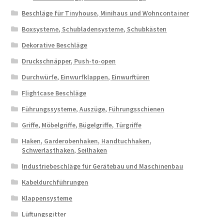
Beschläge für Tinyhouse, Minihaus und Wohncontainer
Boxsysteme, Schubladensysteme, Schubkästen
Dekorative Beschläge
Druckschnäpper, Push-to-open
Durchwürfe, Einwurfklappen, Einwurftüren
Flightcase Beschläge
Führungssysteme, Auszüge, Führungsschienen
Griffe, Möbelgriffe, Bügelgriffe, Türgriffe
Haken, Garderobenhaken, Handtuchhaken,
Schwerlasthaken, Seilhaken
Industriebeschläge für Gerätebau und Maschinenbau
Kabeldurchführungen
Klappensysteme
Lüftungsgitter