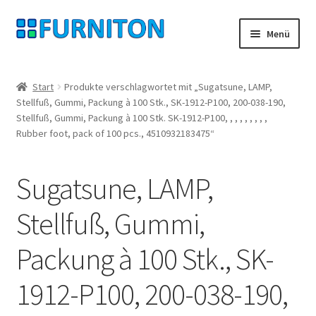
Zur
Zum
Menü
Navigation
Inhalt
springen
springen
Mein Konto
Start
Produkte verschlagwortet mit „Sugatsune, LAMP,
Stellfuß, Gummi, Packung à 100 Stk., SK-1912-P100, 200-038-190,
Unsere Partner
Stellfuß, Gummi, Packung à 100 Stk. SK-1912-P100, , , , , , , , ,
Rubber foot, pack of 100 pcs., 4510932183475“
Datenschutz
Sugatsune, LAMP,
Widerrufsrecht
Stellfuß, Gummi,
Kontakt
Packung à 100 Stk., SK-
Impressum
1912-P100, 200-038-190,
AGB