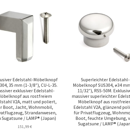
lusiver Edelstahl-Möbelknopf
Superleichter Edelstahl-
304, 35 mm (1-3/8″), CU-L-35.
Möbelknopf SUS304, ⌀34 mm
ssiver exklusiver Edelstahl-
11/32″), RSS-50M. Exklusiv
öbelknopf aus rostfreiem
massiver superleichter Edels
lstahl V2A, matt und poliert,
Möbelknopf aus rostfrei
ür Boot, Jacht, Wohnmobil,
Edelstahl V2A, glänzend poli
vatflugzeug, Strandanwesen,
für Privatflugzeug, Wohnmo
 Sugatsune / LAMP® (Japan)
Boot, feuchte Umgebung, 
Sugatsune / LAMP® (Japa
151,99
€