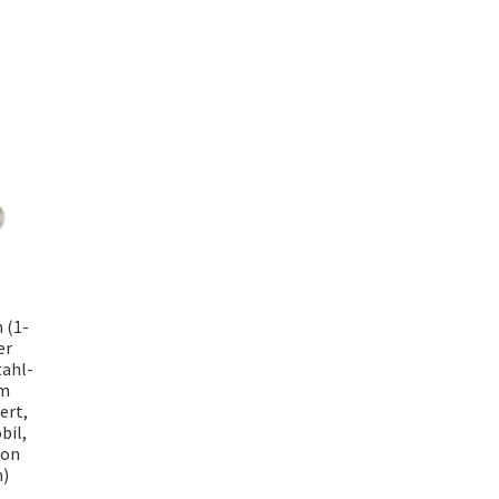
 (1-
er
tahl-
em
ert,
bil,
von
n)