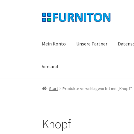
Zur
Zum
Navigation
Inhalt
springen
springen
Mein Konto
Unsere Partner
Datens
Versand
Start
Produkte verschlagwortet mit „Knopf“
Knopf