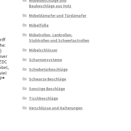
Möbelbeschläge und
Baubeschläge aus Holz
Möbeldämpfer und Türdämpfer
Möbelfüße
Möbelrollen, Lenkrollen,
iff
Stuhlrollen und Schwerlastrollen
he:
Möbelschlösser
)
iver
Scharniersysteme
 ZDC
bel,
Schiebetürbeschläge
viel
MP®
Schwarze Beschläge
Sonstige Beschläge
Tischbeschläge
Verschlüsse und Halterungen