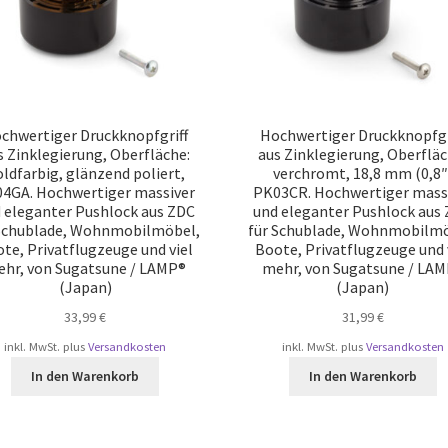
chwertiger Druckknopfgriff
Hochwertiger Druckknopfgr
s Zinklegierung, Oberfläche:
aus Zinklegierung, Oberfläc
ldfarbig, glänzend poliert,
verchromt, 18,8 mm (0,8″
4GA. Hochwertiger massiver
PK03CR. Hochwertiger mass
 eleganter Pushlock aus ZDC
und eleganter Pushlock aus
 Schublade, Wohnmobilmöbel,
für Schublade, Wohnmobilmö
te, Privatflugzeuge und viel
Boote, Privatflugzeuge und 
hr, von Sugatsune / LAMP®
mehr, von Sugatsune / LA
(Japan)
(Japan)
33,99
€
31,99
€
inkl. MwSt.
plus
Versandkosten
inkl. MwSt.
plus
Versandkosten
In den Warenkorb
In den Warenkorb