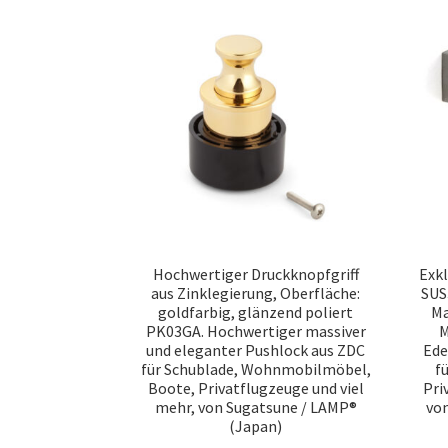
Hochwertiger Druckknopfgriff
Exk
aus Zinklegierung, Oberfläche:
SUS
goldfarbig, glänzend poliert
Ma
PK03GA. Hochwertiger massiver
M
und eleganter Pushlock aus ZDC
Ede
für Schublade, Wohnmobilmöbel,
f
Boote, Privatflugzeuge und viel
Pri
mehr, von Sugatsune / LAMP®
von
(Japan)