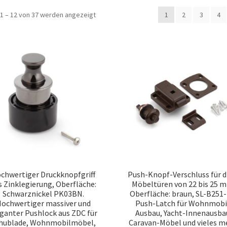
Nach
1 – 12 von 37 werden angezeigt
1
2
3
4
Beliebtheit
sortiert
chwertiger Druckknopfgriff
Push-Knopf-Verschluss für d
s Zinklegierung, Oberfläche:
Möbeltüren von 22 bis 25 
Schwarznickel PK03BN.
Oberfläche: braun, SL-B251
ochwertiger massiver und
Push-Latch für Wohnmobi
ganter Pushlock aus ZDC für
Ausbau, Yacht-Innenausba
hublade, Wohnmobilmöbel,
Caravan-Möbel und vieles m