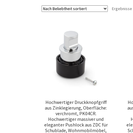
Ergebnisse 
Hochwertiger Druckknopfgriff
Ho
aus Zinklegierung, Oberfläche:
au
verchromt, PK04CR.
Hochwertiger massiver und
H
eleganter Pushlock aus ZDC für
ele
Schublade, Wohnmobilmöbel,
Sc