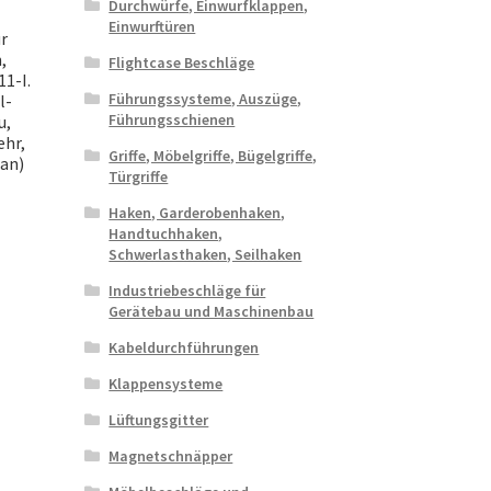
Durchwürfe, Einwurfklappen,
Einwurftüren
r
,
Flightcase Beschläge
11-I.
Führungssysteme, Auszüge,
l-
Führungsschienen
u,
ehr,
Griffe, Möbelgriffe, Bügelgriffe,
an)
Türgriffe
Haken, Garderobenhaken,
Handtuchhaken,
Schwerlasthaken, Seilhaken
Industriebeschläge für
Gerätebau und Maschinenbau
Kabeldurchführungen
Klappensysteme
Lüftungsgitter
Magnetschnäpper