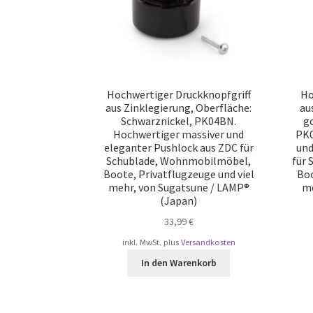
Hochwertiger Druckknopfgriff
Ho
aus Zinklegierung, Oberfläche:
au
Schwarznickel, PK04BN.
go
Hochwertiger massiver und
PK0
eleganter Pushlock aus ZDC für
und
Schublade, Wohnmobilmöbel,
für
Boote, Privatflugzeuge und viel
Boo
mehr, von Sugatsune / LAMP®
me
(Japan)
33,99
€
inkl. MwSt.
plus
Versandkosten
In den Warenkorb