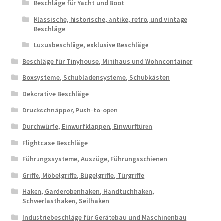
Beschläge für Yacht und Boot
Klassische, historische, antike, retro, und vintage
Beschläge
Luxusbeschläge, exklusive Beschläge
Beschläge für Tinyhouse, Minihaus und Wohncontainer
Boxsysteme, Schubladensysteme, Schubkästen
Dekorative Beschläge
Druckschnäpper, Push-to-open
Durchwürfe, Einwurfklappen, Einwurftüren
Flightcase Beschläge
Führungssysteme, Auszüge, Führungsschienen
Griffe, Möbelgriffe, Bügelgriffe, Türgriffe
Haken, Garderobenhaken, Handtuchhaken,
Schwerlasthaken, Seilhaken
Industriebeschläge für Gerätebau und Maschinenbau