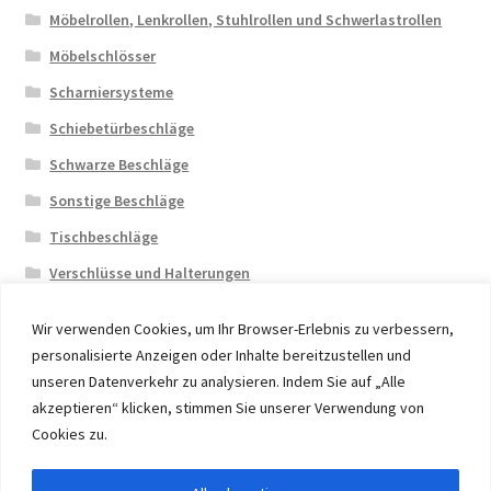
Möbelrollen, Lenkrollen, Stuhlrollen und Schwerlastrollen
Möbelschlösser
Scharniersysteme
Schiebetürbeschläge
Schwarze Beschläge
Sonstige Beschläge
Tischbeschläge
Verschlüsse und Halterungen
Wir verwenden Cookies, um Ihr Browser-Erlebnis zu verbessern,
personalisierte Anzeigen oder Inhalte bereitzustellen und
unseren Datenverkehr zu analysieren. Indem Sie auf „Alle
akzeptieren“ klicken, stimmen Sie unserer Verwendung von
© 2026 Eruon Trade UG, Germany, member of the ERUON
Cookies zu.
Group. High quality Furniture Fittings and Components