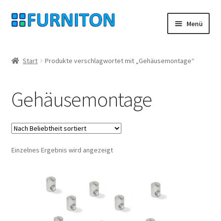
Zur
Zum
Menü
Navigation
Inhalt
springen
springen
Mein Konto
Start
Produkte verschlagwortet mit „Gehäusemontage“
Unsere Partner
Gehäusemontage
Datenschutz
Widerrufsrecht
Einzelnes Ergebnis wird angezeigt
Kontakt
Impressum
AGB