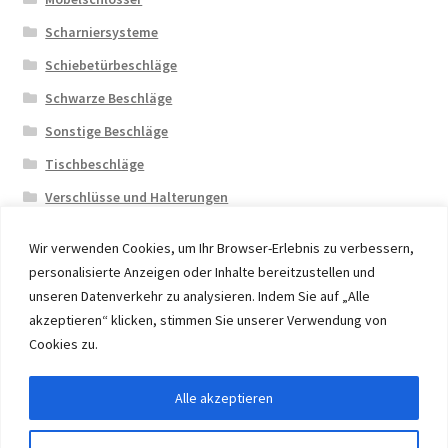
Scharniersysteme
Schiebetürbeschläge
Schwarze Beschläge
Sonstige Beschläge
Tischbeschläge
Verschlüsse und Halterungen
Wir verwenden Cookies, um Ihr Browser-Erlebnis zu verbessern,
personalisierte Anzeigen oder Inhalte bereitzustellen und
unseren Datenverkehr zu analysieren. Indem Sie auf „Alle
akzeptieren“ klicken, stimmen Sie unserer Verwendung von
© 2026 Eruon Trade UG, Germany, member of the ERUON
Cookies zu.
Group. High quality Furniture Fittings and Components
Alle akzeptieren
Vertrag widerrufen