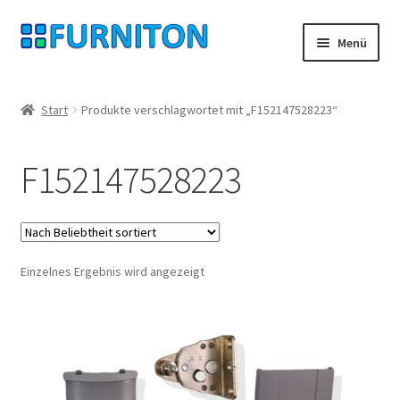
Zur
Zum
Menü
Navigation
Inhalt
springen
springen
Mein Konto
Start
Produkte verschlagwortet mit „F152147528223“
Unsere Partner
F152147528223
Datenschutz
Widerrufsrecht
Einzelnes Ergebnis wird angezeigt
Kontakt
Impressum
AGB