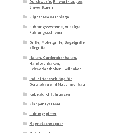
Durchwürfe, Einwurfklappen,
Einwurftüren
Flightcase Beschläge
Führungssysteme, Auszüge,
Führungsschienen
Griffe, Möbelgriffe, Bügelgriffe,
Türgriffe
Haken, Garderobenhaken,
Handtuchhaken,
Schwerlasthaken, Seilhaken
Industriebeschläge für
Gerätebau und Maschinenbau
Kabeldurchführungen
Klappensysteme
Lüftungsgitter
Magnetschnäpper