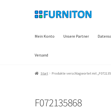
Zur
Zum
Navigation
Inhalt
springen
springen
Mein Konto
Unsere Partner
Datens
Versand
Start
Produkte verschlagwortet mit „F07213
F072135868