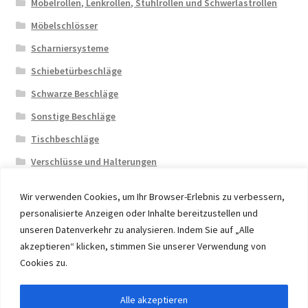
Möbelrollen, Lenkrollen, Stuhlrollen und Schwerlastrollen
Möbelschlösser
Scharniersysteme
Schiebetürbeschläge
Schwarze Beschläge
Sonstige Beschläge
Tischbeschläge
Verschlüsse und Halterungen
Wir verwenden Cookies, um Ihr Browser-Erlebnis zu verbessern,
personalisierte Anzeigen oder Inhalte bereitzustellen und
unseren Datenverkehr zu analysieren. Indem Sie auf „Alle
akzeptieren“ klicken, stimmen Sie unserer Verwendung von
© 2026 Eruon Trade UG, Germany, member of the ERUON
Cookies zu.
Group. High quality Furniture Fittings and Components
Alle akzeptieren