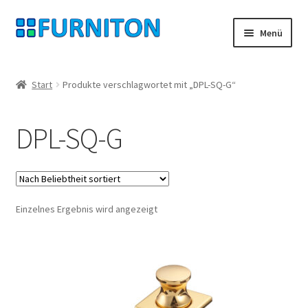
Zur
Zum
Menü
Navigation
Inhalt
springen
springen
Mein Konto
Start
Produkte verschlagwortet mit „DPL-SQ-G“
Unsere Partner
DPL-SQ-G
Datenschutz
Widerrufsrecht
Einzelnes Ergebnis wird angezeigt
Kontakt
Impressum
AGB