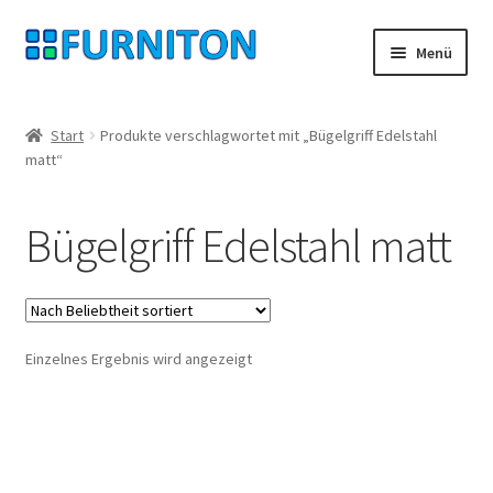
Zur
Zum
Menü
Navigation
Inhalt
springen
springen
Mein Konto
Start
Produkte verschlagwortet mit „Bügelgriff Edelstahl
matt“
Unsere Partner
Datenschutz
Bügelgriff Edelstahl matt
Widerrufsrecht
Kontakt
Einzelnes Ergebnis wird angezeigt
Impressum
AGB