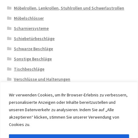
Möbelrollen, Lenkrollen, Stuhlrollen und Schwerlastrollen
Möbelschlösser
Scharniersysteme
Schiebetürbeschläge
Schwarze Beschläge
Sonstige Beschläge
Tischbeschläge
Verschlüsse und Halterungen
Wir verwenden Cookies, um Ihr Browser-Erlebnis zu verbessern,
personalisierte Anzeigen oder Inhalte bereitzustellen und
unseren Datenverkehr zu analysieren. Indem Sie auf „Alle
akzeptieren“ klicken, stimmen Sie unserer Verwendung von
© 2026 Eruon Trade UG, Germany, member of the ERUON
Cookies zu.
Group. High quality Furniture Fittings and Components