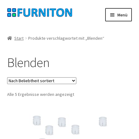
Zur
Zum
Menü
Navigation
Inhalt
springen
springen
Mein Konto
Start
Produkte verschlagwortet mit „Blenden“
Unsere Partner
Blenden
Datenschutz
Widerrufsrecht
Nach
Alle 5 Ergebnisse werden angezeigt
Kontakt
Beliebtheit
sortiert
Impressum
AGB