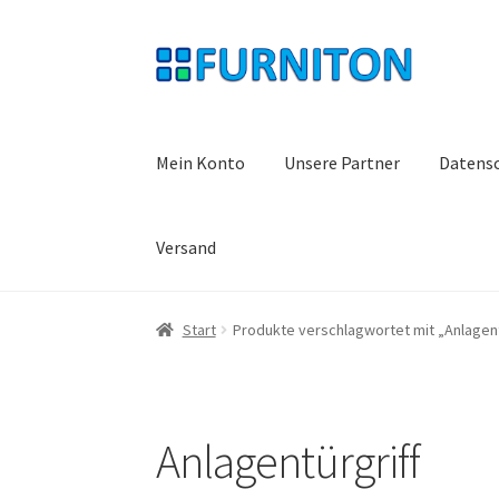
Zur
Zum
Navigation
Inhalt
springen
springen
Mein Konto
Unsere Partner
Datens
Versand
Start
Produkte verschlagwortet mit „Anlagent
Anlagentürgriff