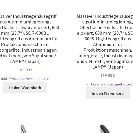
ssiver Industriegehäusegriff
Massiver Industriegehäusegr
aus Aluminiumlegierung,
aus Aluminiumlegierung
fläche: schwarz eloxiert, 600
Oberfläche: Edelstahl Loo
mm (23,7″), SOR-600BL.
eloxiert, 600 mm (23,7″), S
htechgriff aus Aluminium für
600S. Hightechgriff aus
Produktionsmaschinen,
Aluminium für
borgeräte, Industrieanlagen
Produktionsmaschinen,
d viel mehr, von Sugatsune /
Laborgeräte, Industrieanla
LAMP® (Japan)
und viel mehr, von Sugatsun
LAMP® (Japan)
189,99
€
189,99
€
inkl. MwSt.
plus
Versandkosten
inkl. MwSt.
plus
Versandkosten
In den Warenkorb
In den Warenkorb