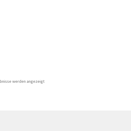
Nach
ebnisse werden angezeigt
Beliebtheit
sortiert