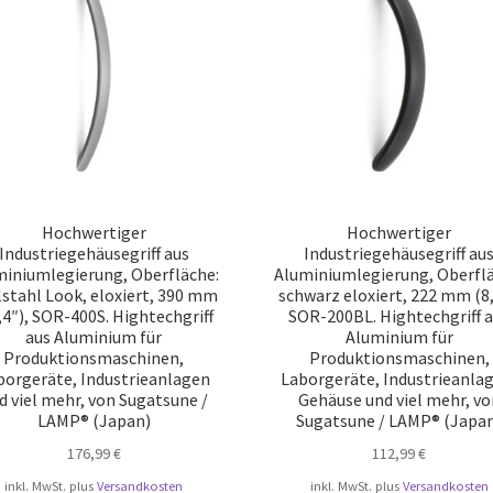
Hochwertiger
Hochwertiger
Industriegehäusegriff aus
Industriegehäusegriff au
miniumlegierung, Oberfläche:
Aluminiumlegierung, Oberflä
lstahl Look, eloxiert, 390 mm
schwarz eloxiert, 222 mm (8,
,4″), SOR-400S. Hightechgriff
SOR-200BL. Hightechgriff 
aus Aluminium für
Aluminium für
Produktionsmaschinen,
Produktionsmaschinen,
borgeräte, Industrieanlagen
Laborgeräte, Industrieanla
d viel mehr, von Sugatsune /
Gehäuse und viel mehr, vo
LAMP® (Japan)
Sugatsune / LAMP® (Japa
176,99
€
112,99
€
inkl. MwSt.
plus
Versandkosten
inkl. MwSt.
plus
Versandkosten