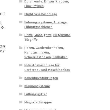
Durchwürfe, Einwurfklappen,
Einwurftüren
iff
Flightcase Beschläge
,
Führungssysteme, Auszüge,
k,
Führungsschienen
OR-
Griffe, Möbelgriffe, Bügelgriffe,
Türgriffe
gen
Haken, Garderobenhaken,
e /
Handtuchhaken,
Schwerlasthaken, Seilhaken
Industriebeschläge für
Gerätebau und Maschinenbau
Kabeldurchführungen
Klappensysteme
Lüftungsgitter
Magnetschnäpper