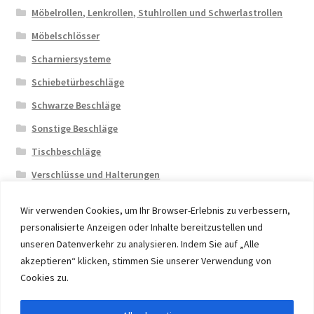
Möbelrollen, Lenkrollen, Stuhlrollen und Schwerlastrollen
Möbelschlösser
Scharniersysteme
Schiebetürbeschläge
Schwarze Beschläge
Sonstige Beschläge
Tischbeschläge
Verschlüsse und Halterungen
Wir verwenden Cookies, um Ihr Browser-Erlebnis zu verbessern,
personalisierte Anzeigen oder Inhalte bereitzustellen und
unseren Datenverkehr zu analysieren. Indem Sie auf „Alle
akzeptieren“ klicken, stimmen Sie unserer Verwendung von
© 2026 Eruon Trade UG, Germany, member of the ERUON
Cookies zu.
Group. High quality Furniture Fittings and Components