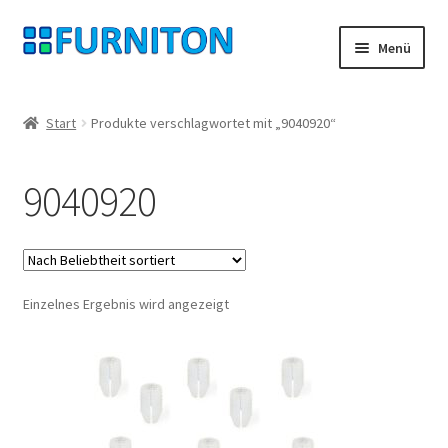
Zur
Zum
Menü
Navigation
Inhalt
springen
springen
Mein Konto
Start
Produkte verschlagwortet mit „9040920“
Unsere Partner
9040920
Datenschutz
Widerrufsrecht
Einzelnes Ergebnis wird angezeigt
Kontakt
Impressum
AGB