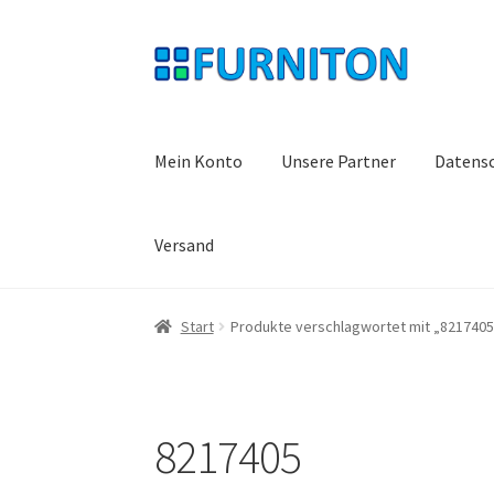
Zur
Zum
Navigation
Inhalt
springen
springen
Mein Konto
Unsere Partner
Datens
Versand
Start
Produkte verschlagwortet mit „8217405
8217405