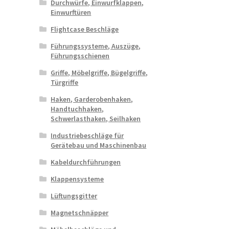
Durchwürfe, Einwurfklappen,
Einwurftüren
Flightcase Beschläge
Führungssysteme, Auszüge,
Führungsschienen
Griffe, Möbelgriffe, Bügelgriffe,
Türgriffe
Haken, Garderobenhaken,
Handtuchhaken,
Schwerlasthaken, Seilhaken
Industriebeschläge für
Gerätebau und Maschinenbau
Kabeldurchführungen
Klappensysteme
Lüftungsgitter
Magnetschnäpper