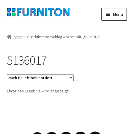
Zur
Zum
Menü
Navigation
Inhalt
springen
springen
Mein Konto
Start
Produkte verschlagwortet mit „5136017“
Unsere Partner
5136017
Datenschutz
Widerrufsrecht
Einzelnes Ergebnis wird angezeigt
Kontakt
Impressum
AGB