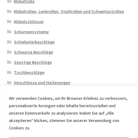
Möbelfüße
Möbelrollen, Lenkrollen, Stuhlrollen und Schwerlastrollen
Möbelschlösser
Scharniersysteme
Schiebetürbeschläge
Schwarze Beschläge
Sonstige Beschläge
Tischbeschläge
Verschlüsse und Halterungen
Wir verwenden Cookies, um Ihr Browser-Erlebnis zu verbessern,
personalisierte Anzeigen oder Inhalte bereitzustellen und
unseren Datenverkehr zu analysieren. Indem Sie auf „Alle
akzeptieren“ klicken, stimmen Sie unserer Verwendung von
© 2026 Eruon Trade UG, Germany, member of the ERUON
Cookies zu.
Group. High quality Furniture Fittings and Components