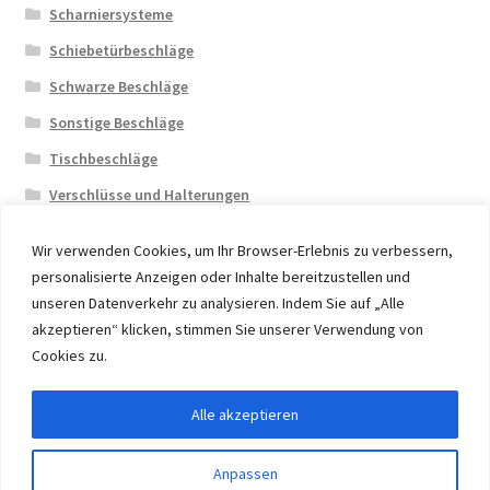
Scharniersysteme
Schiebetürbeschläge
Schwarze Beschläge
Sonstige Beschläge
Tischbeschläge
Verschlüsse und Halterungen
Wir verwenden Cookies, um Ihr Browser-Erlebnis zu verbessern,
personalisierte Anzeigen oder Inhalte bereitzustellen und
unseren Datenverkehr zu analysieren. Indem Sie auf „Alle
akzeptieren“ klicken, stimmen Sie unserer Verwendung von
© 2026 Eruon Trade UG, Germany, member of the ERUON
Cookies zu.
Group. High quality Furniture Fittings and Components
Alle akzeptieren
Vertrag widerrufen
Anpassen