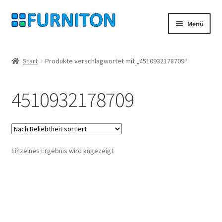
Zur
Zum
Menü
Navigation
Inhalt
springen
springen
Mein Konto
Start
Produkte verschlagwortet mit „4510932178709“
Unsere Partner
4510932178709
Datenschutz
Widerrufsrecht
Einzelnes Ergebnis wird angezeigt
Kontakt
Impressum
AGB