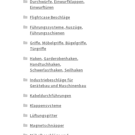
Durchwürfe, Einwurfklappen,
Einwurftüren
Flightcase Beschläge
Führungssysteme, Auszüge,
Führungsschienen
Griffe, Möbelgriffe, Bügelgriffe,
Türgriffe
Haken, Garderobenhaken,
Handtuchhaken,
Schwerlasthaken, Seilhaken
Industriebeschläge für
Gerätebau und Maschinenbau
Kabeldurchführungen
Klappensysteme
Lüftungsgitter
Magnetschnäpper