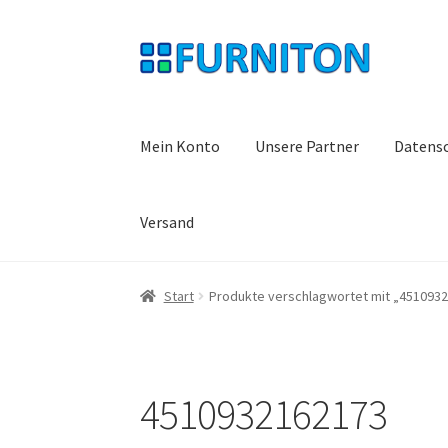
Zur
Zum
Navigation
Inhalt
springen
springen
Mein Konto
Unsere Partner
Datens
Versand
Start
Produkte verschlagwortet mit „451093
4510932162173