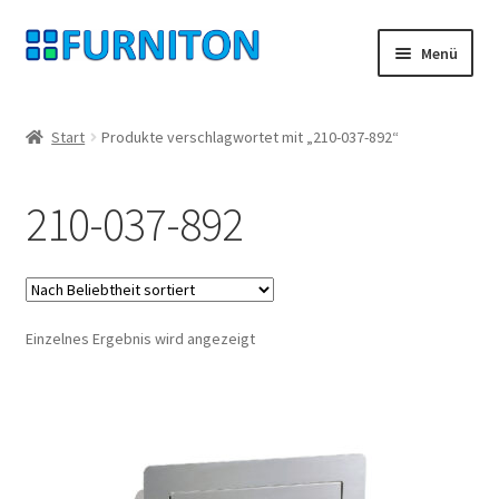
Zur
Zum
Menü
Navigation
Inhalt
springen
springen
Mein Konto
Start
Produkte verschlagwortet mit „210-037-892“
Unsere Partner
210-037-892
Datenschutz
Widerrufsrecht
Einzelnes Ergebnis wird angezeigt
Kontakt
Impressum
AGB