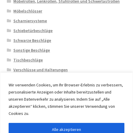
Möbelrollen, Lenkrollen, Stuhlrollen und Schwerlastrollen
Möbelschlösser
Scharniersysteme
Schiebetürbeschläge
Schwarze Beschläge
Sonstige Beschläge
Tischbeschläge
Verschlüsse und Halterungen
Wir verwenden Cookies, um Ihr Browser-Erlebnis zu verbessern,
personalisierte Anzeigen oder Inhalte bereitzustellen und
unseren Datenverkehr zu analysieren. Indem Sie auf „Alle
akzeptieren“ klicken, stimmen Sie unserer Verwendung von
© 2026 Eruon Trade UG, Germany, member of the ERUON
Cookies zu.
Group. High quality Furniture Fittings and Components
Alle akzeptieren