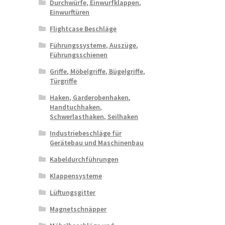
Durchwürfe, Einwurfklappen,
Einwurftüren
Flightcase Beschläge
Führungssysteme, Auszüge,
Führungsschienen
Griffe, Möbelgriffe, Bügelgriffe,
Türgriffe
Haken, Garderobenhaken,
Handtuchhaken,
Schwerlasthaken, Seilhaken
Industriebeschläge für
Gerätebau und Maschinenbau
Kabeldurchführungen
Klappensysteme
Lüftungsgitter
Magnetschnäpper