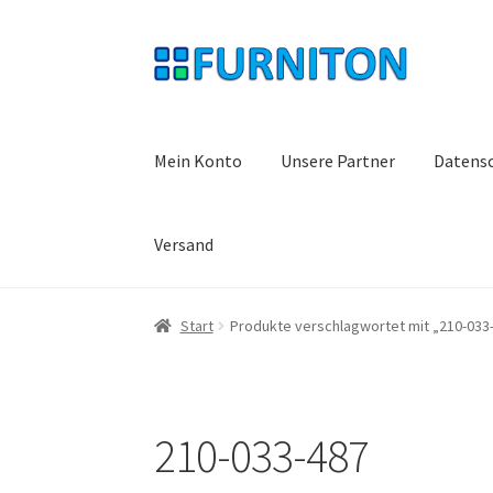
Zur
Zum
Navigation
Inhalt
springen
springen
Mein Konto
Unsere Partner
Datens
Versand
Start
Produkte verschlagwortet mit „210-033
210-033-487