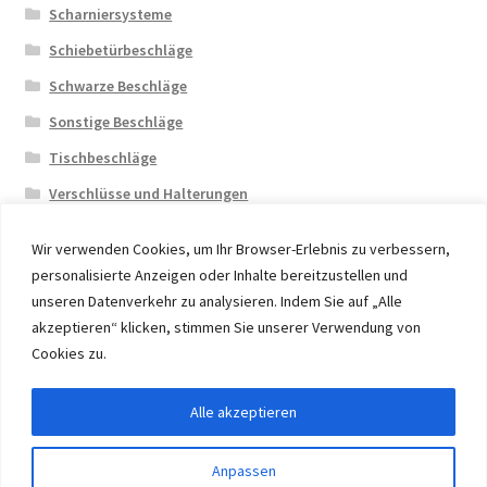
Scharniersysteme
Schiebetürbeschläge
Schwarze Beschläge
Sonstige Beschläge
Tischbeschläge
Verschlüsse und Halterungen
Wir verwenden Cookies, um Ihr Browser-Erlebnis zu verbessern,
personalisierte Anzeigen oder Inhalte bereitzustellen und
unseren Datenverkehr zu analysieren. Indem Sie auf „Alle
akzeptieren“ klicken, stimmen Sie unserer Verwendung von
© 2026 Eruon Trade UG, Germany, member of the ERUON
Cookies zu.
Group. High quality Furniture Fittings and Components
Alle akzeptieren
Vertrag widerrufen
Anpassen