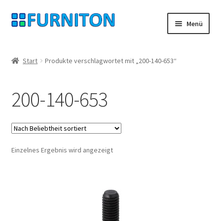
Zur
Zum
Menü
Navigation
Inhalt
springen
springen
Mein Konto
Start
Produkte verschlagwortet mit „200-140-653“
Unsere Partner
200-140-653
Datenschutz
Widerrufsrecht
Einzelnes Ergebnis wird angezeigt
Kontakt
Impressum
AGB