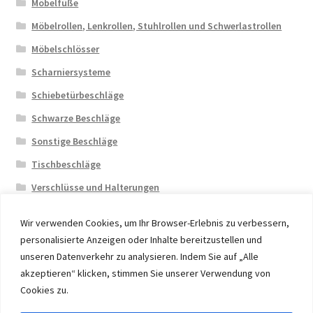
Möbelfüße
Möbelrollen, Lenkrollen, Stuhlrollen und Schwerlastrollen
Möbelschlösser
Scharniersysteme
Schiebetürbeschläge
Schwarze Beschläge
Sonstige Beschläge
Tischbeschläge
Verschlüsse und Halterungen
Wir verwenden Cookies, um Ihr Browser-Erlebnis zu verbessern,
personalisierte Anzeigen oder Inhalte bereitzustellen und
unseren Datenverkehr zu analysieren. Indem Sie auf „Alle
akzeptieren“ klicken, stimmen Sie unserer Verwendung von
© 2026 Eruon Trade UG, Germany, member of the ERUON
Cookies zu.
Group. High quality Furniture Fittings and Components