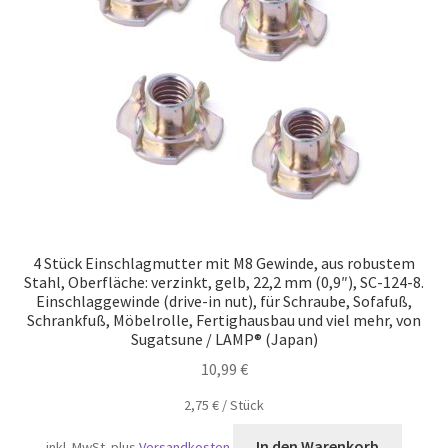
Versand
4 Stück Einschlagmutter mit M8 Gewinde, aus robustem
Stahl, Oberfläche: verzinkt, gelb, 22,2 mm (0,9″), SC-124-8.
Einschlaggewinde (drive-in nut), für Schraube, Sofafuß,
Schrankfuß, Möbelrolle, Fertighausbau und viel mehr, von
Sugatsune / LAMP® (Japan)
10,99
€
2,75
€
/
Stück
In den Warenkorb
inkl. MwSt.
plus
Versandkosten