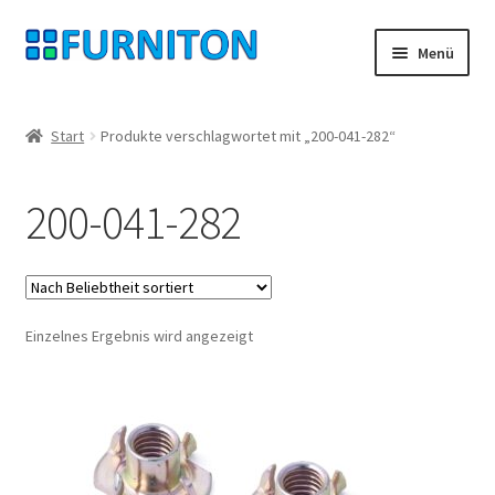
Zur
Zum
Menü
Navigation
Inhalt
springen
springen
Mein Konto
Start
Produkte verschlagwortet mit „200-041-282“
Unsere Partner
200-041-282
Datenschutz
Widerrufsrecht
Einzelnes Ergebnis wird angezeigt
Kontakt
Impressum
AGB