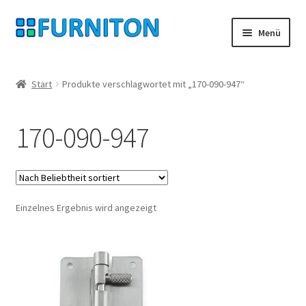
Zur
Zum
Menü
Navigation
Inhalt
springen
springen
Mein Konto
Start
Produkte verschlagwortet mit „170-090-947“
Unsere Partner
170-090-947
Datenschutz
Widerrufsrecht
Einzelnes Ergebnis wird angezeigt
Kontakt
Impressum
AGB