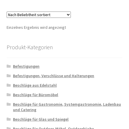
mehr
Varia
auf.
Die
Einzelnes Ergebnis wird angezeigt
Optio
könn
auf
Produkt-Kategorien
der
Produ
Befestigungen
gewäh
werd
Befestigungen, Verschlüsse und Halterungen
Beschläge aus Edelstahl
Beschläge für Büromöbel
Beschläge für Gastronomie, Systemgastronomie, Ladenbau
und Catering
Beschläge für Glas und Spiegel
Beschläge für Outdoor-Möbel, Outdoorküche,