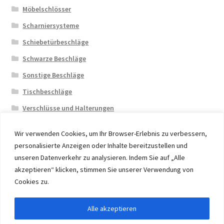
Möbelschlösser
Scharniersysteme
Schiebetürbeschläge
Schwarze Beschläge
Sonstige Beschläge
Tischbeschläge
Verschlüsse und Halterungen
Wir verwenden Cookies, um Ihr Browser-Erlebnis zu verbessern,
personalisierte Anzeigen oder Inhalte bereitzustellen und
unseren Datenverkehr zu analysieren. Indem Sie auf „Alle
akzeptieren“ klicken, stimmen Sie unserer Verwendung von
© 2026 Eruon Trade UG, Germany, member of the ERUON
Cookies zu.
Group. High quality Furniture Fittings and Components
Alle akzeptieren