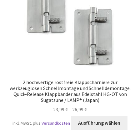
Versand
2 hochwertige rostfreie Klappscharniere zur
werkzeuglosen Schnellmontage und Schnelldemontage.
Quick-Release Klappbänder aus Edelstahl HG-OT von
Sugatsune / LAMP® (Japan)
23,99
€
–
26,99
€
Diese
Ausführung wählen
inkl. MwSt.
plus
Versandkosten
Produ
weist