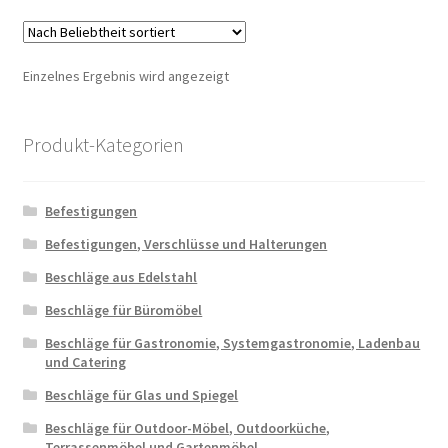
Varia
auf.
Die
Einzelnes Ergebnis wird angezeigt
Optio
könn
auf
Produkt-Kategorien
der
Produ
Befestigungen
gewäh
werd
Befestigungen, Verschlüsse und Halterungen
Beschläge aus Edelstahl
Beschläge für Büromöbel
Beschläge für Gastronomie, Systemgastronomie, Ladenbau
und Catering
Beschläge für Glas und Spiegel
Beschläge für Outdoor-Möbel, Outdoorküche,
Terrassenmöbel und Gartenmöbel