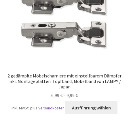
Versand
2 gedämpfte Möbelscharniere mit einstellbarem Dämpfer
inkl. Montageplatten. Topfband, Möbelband von LAMP® /
Japan
6,99
€
–
9,99
€
Diese
Ausführung wählen
inkl. MwSt.
plus
Versandkosten
Produ
weist
mehr