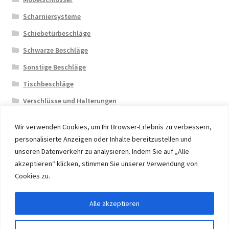
Scharniersysteme
Schiebetürbeschläge
Schwarze Beschläge
Sonstige Beschläge
Tischbeschläge
Verschlüsse und Halterungen
Wir verwenden Cookies, um Ihr Browser-Erlebnis zu verbessern,
personalisierte Anzeigen oder Inhalte bereitzustellen und
unseren Datenverkehr zu analysieren. Indem Sie auf „Alle
akzeptieren“ klicken, stimmen Sie unserer Verwendung von
© 2026 Eruon Trade UG, Germany, member of the ERUON
Cookies zu.
Group. High quality Furniture Fittings and Components
Alle akzeptieren
Vertrag widerrufen