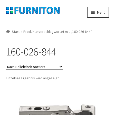
Zur
Zum
Menü
Navigation
Inhalt
springen
springen
Mein Konto
Start
Produkte verschlagwortet mit „160-026-844“
Unsere Partner
160-026-844
Datenschutz
Widerrufsrecht
Einzelnes Ergebnis wird angezeigt
Kontakt
Impressum
AGB