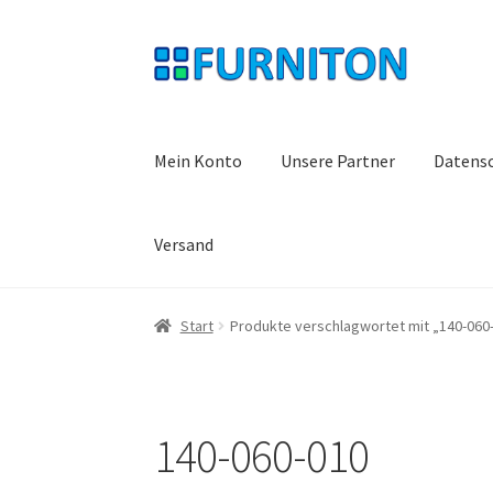
Zur
Zum
Navigation
Inhalt
springen
springen
Mein Konto
Unsere Partner
Datens
Versand
Start
Produkte verschlagwortet mit „140-060
140-060-010