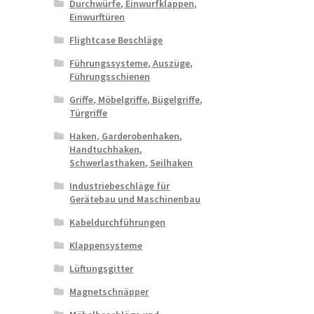
Durchwürfe, Einwurfklappen,
Einwurftüren
Flightcase Beschläge
Führungssysteme, Auszüge,
Führungsschienen
Griffe, Möbelgriffe, Bügelgriffe,
Türgriffe
Haken, Garderobenhaken,
Handtuchhaken,
Schwerlasthaken, Seilhaken
Industriebeschläge für
Gerätebau und Maschinenbau
Kabeldurchführungen
Klappensysteme
Lüftungsgitter
Magnetschnäpper