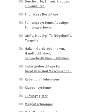
Durchwürfe, Einwurfklappen,
Einwurftüren
Flightcase Beschläge
Führungssysteme, Auszüge,
Führungsschienen
Griffe, Möbelgriffe, Bügelgriffe,
Türgriffe
Haken, Garderobenhaken,
Handtuchhaken,
Schwerlasthaken, Seilhaken
Industriebeschläge für
Gerätebau und Maschinenbau
Kabeldurchführungen
Klappensysteme
Lüftungsgitter
Magnetschnäpper