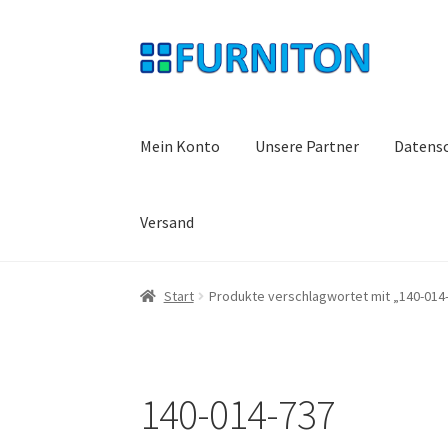
Zur
Zum
Navigation
Inhalt
springen
springen
Mein Konto
Unsere Partner
Datens
Versand
Start
Produkte verschlagwortet mit „140-014
140-014-737