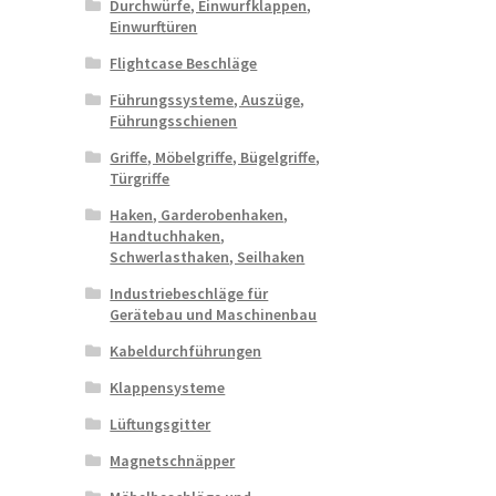
Durchwürfe, Einwurfklappen,
Einwurftüren
Flightcase Beschläge
Führungssysteme, Auszüge,
Führungsschienen
Griffe, Möbelgriffe, Bügelgriffe,
Türgriffe
Haken, Garderobenhaken,
Handtuchhaken,
Schwerlasthaken, Seilhaken
Industriebeschläge für
Gerätebau und Maschinenbau
Kabeldurchführungen
Klappensysteme
Lüftungsgitter
Magnetschnäpper