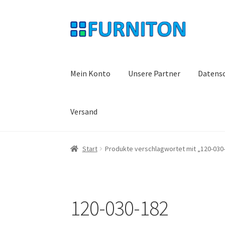
Zur
Zum
Navigation
Inhalt
springen
springen
Mein Konto
Unsere Partner
Datens
Versand
Start
Produkte verschlagwortet mit „120-030
120-030-182