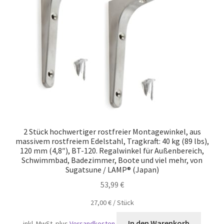
Versand
2 Stück hochwertiger rostfreier Montagewinkel, aus
massivem rostfreiem Edelstahl, Tragkraft: 40 kg (89 lbs),
120 mm (4,8″), BT-120. Regalwinkel für Außenbereich,
Schwimmbad, Badezimmer, Boote und viel mehr, von
Sugatsune / LAMP® (Japan)
53,99
€
27,00
€
/
Stück
In den Warenkorb
inkl. MwSt.
plus
Versandkosten