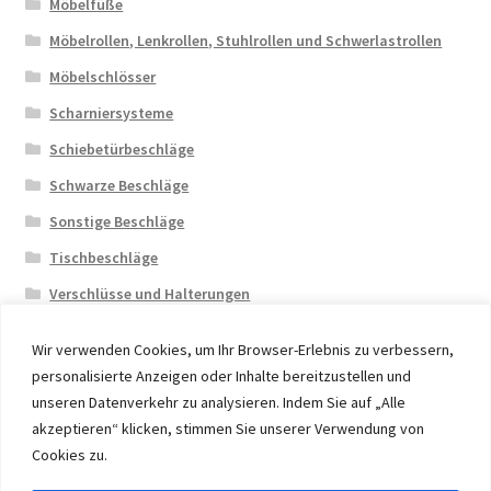
Möbelfüße
Möbelrollen, Lenkrollen, Stuhlrollen und Schwerlastrollen
Möbelschlösser
Scharniersysteme
Schiebetürbeschläge
Schwarze Beschläge
Sonstige Beschläge
Tischbeschläge
Verschlüsse und Halterungen
Wir verwenden Cookies, um Ihr Browser-Erlebnis zu verbessern,
personalisierte Anzeigen oder Inhalte bereitzustellen und
unseren Datenverkehr zu analysieren. Indem Sie auf „Alle
akzeptieren“ klicken, stimmen Sie unserer Verwendung von
© 2026 Eruon Trade UG, Germany, member of the ERUON
Cookies zu.
Group. High quality Furniture Fittings and Components