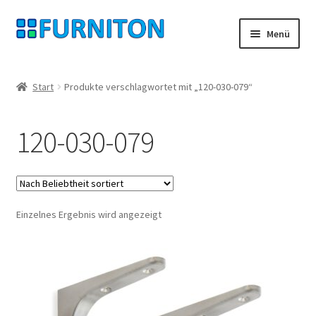
Zur
Zum
Menü
Navigation
Inhalt
springen
springen
Mein Konto
Start
Produkte verschlagwortet mit „120-030-079“
Unsere Partner
120-030-079
Datenschutz
Widerrufsrecht
Einzelnes Ergebnis wird angezeigt
Kontakt
Impressum
AGB