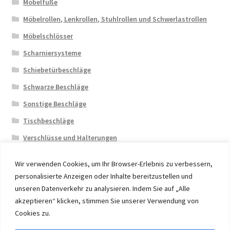
Möbelfüße
Möbelrollen, Lenkrollen, Stuhlrollen und Schwerlastrollen
Möbelschlösser
Scharniersysteme
Schiebetürbeschläge
Schwarze Beschläge
Sonstige Beschläge
Tischbeschläge
Verschlüsse und Halterungen
Wir verwenden Cookies, um Ihr Browser-Erlebnis zu verbessern,
personalisierte Anzeigen oder Inhalte bereitzustellen und
unseren Datenverkehr zu analysieren. Indem Sie auf „Alle
akzeptieren“ klicken, stimmen Sie unserer Verwendung von
© 2026 Eruon Trade UG, Germany, member of the ERUON
Cookies zu.
Group. High quality Furniture Fittings and Components