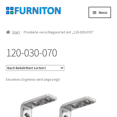
Zur
Zum
Menü
Navigation
Inhalt
springen
springen
Mein Konto
Start
Produkte verschlagwortet mit „120-030-070“
Unsere Partner
120-030-070
Datenschutz
Widerrufsrecht
Einzelnes Ergebnis wird angezeigt
Kontakt
Impressum
AGB