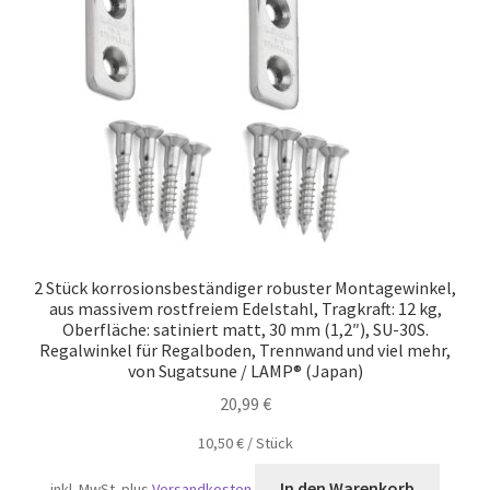
Versand
2 Stück korrosionsbeständiger robuster Montagewinkel,
aus massivem rostfreiem Edelstahl, Tragkraft: 12 kg,
Oberfläche: satiniert matt, 30 mm (1,2″), SU-30S.
Regalwinkel für Regalboden, Trennwand und viel mehr,
von Sugatsune / LAMP® (Japan)
20,99
€
10,50
€
/
Stück
In den Warenkorb
inkl. MwSt.
plus
Versandkosten