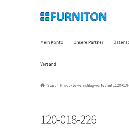
Zur
Zum
Navigation
Inhalt
springen
springen
Mein Konto
Unsere Partner
Datens
Versand
Start
Produkte verschlagwortet mit „120-018
120-018-226