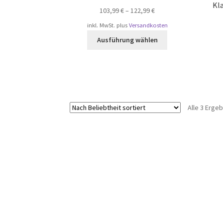
Kl
103,99
€
–
122,99
€
inkl. MwSt.
plus
Versandkosten
Dieses
Ausführung wählen
Produkt
weist
mehrere
Varianten
auf.
Die
Alle 3 Erge
Optionen
können
auf
der
Produktseite
gewählt
werden