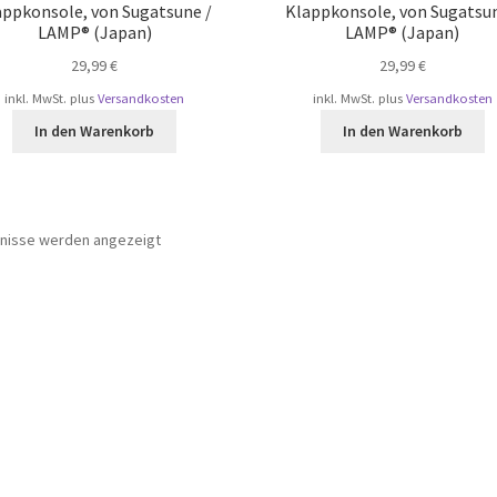
appkonsole, von Sugatsune /
Klappkonsole, von Sugatsun
LAMP® (Japan)
LAMP® (Japan)
29,99
€
29,99
€
inkl. MwSt.
plus
Versandkosten
inkl. MwSt.
plus
Versandkosten
In den Warenkorb
In den Warenkorb
Nach
bnisse werden angezeigt
Beliebtheit
sortiert