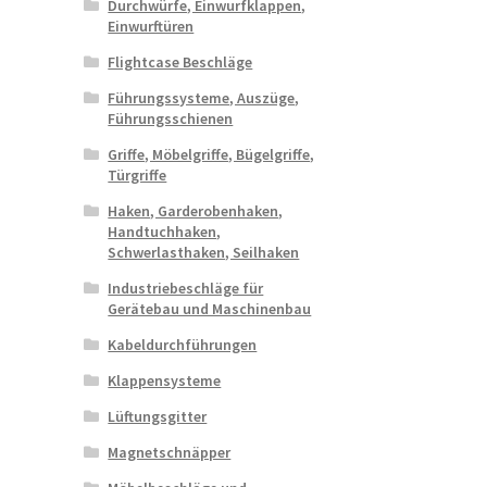
Durchwürfe, Einwurfklappen,
Einwurftüren
Flightcase Beschläge
Führungssysteme, Auszüge,
Führungsschienen
Griffe, Möbelgriffe, Bügelgriffe,
Türgriffe
Haken, Garderobenhaken,
Handtuchhaken,
Schwerlasthaken, Seilhaken
Industriebeschläge für
Gerätebau und Maschinenbau
Kabeldurchführungen
Klappensysteme
Lüftungsgitter
Magnetschnäpper