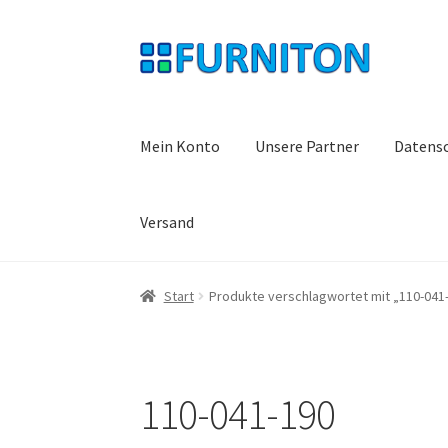
Zur
Zum
Navigation
Inhalt
springen
springen
Mein Konto
Unsere Partner
Datens
Versand
Start
Produkte verschlagwortet mit „110-041
110-041-190