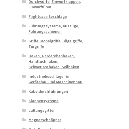
Durchwürfe, Einwurfklappen,
Einwurftüren
Flightcase Beschläge
Führungssysteme, Auszüge,
Führungsschienen
Griffe, Möbelgriffe, Bügelgriffe,
Türgriffe
Haken, Garderobenhaken,
Handtuchhaken,
Schwerlasthaken, Seilhaken
Industriebeschläge für
Gerätebau und Maschinenbau
Kabeldurchführungen
Klappensysteme
Lüftungsgitter
Magnetschnäpper