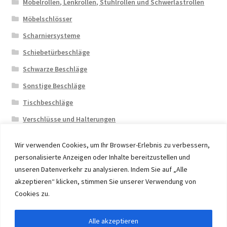
Möbelrollen, Lenkrollen, Stuhlrollen und Schwerlastrollen
Möbelschlösser
Scharniersysteme
Schiebetürbeschläge
Schwarze Beschläge
Sonstige Beschläge
Tischbeschläge
Verschlüsse und Halterungen
Wir verwenden Cookies, um Ihr Browser-Erlebnis zu verbessern,
personalisierte Anzeigen oder Inhalte bereitzustellen und
unseren Datenverkehr zu analysieren. Indem Sie auf „Alle
akzeptieren“ klicken, stimmen Sie unserer Verwendung von
© 2026 Eruon Trade UG, Germany, member of the ERUON
Cookies zu.
Group. High quality Furniture Fittings and Components
Alle akzeptieren