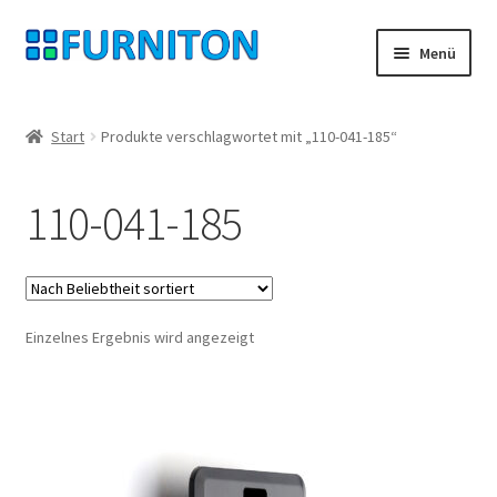
Zur
Zum
Menü
Navigation
Inhalt
springen
springen
Mein Konto
Start
Produkte verschlagwortet mit „110-041-185“
Unsere Partner
110-041-185
Datenschutz
Widerrufsrecht
Einzelnes Ergebnis wird angezeigt
Kontakt
Impressum
AGB