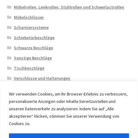
Möbelrollen, Lenkrollen, Stuhlrollen und Schwerlastrollen
Möbelschlösser
Scharniersysteme
Schiebetürbeschläge
Schwarze Beschläge
Sonstige Beschläge
Tischbeschläge
Verschlüsse und Halterungen
Wir verwenden Cookies, um Ihr Browser-Erlebnis zu verbessern,
personalisierte Anzeigen oder Inhalte bereitzustellen und
unseren Datenverkehr zu analysieren. Indem Sie auf „Alle
akzeptieren“ klicken, stimmen Sie unserer Verwendung von
© 2026 Eruon Trade UG, Germany, member of the ERUON
Cookies zu.
Group. High quality Furniture Fittings and Components