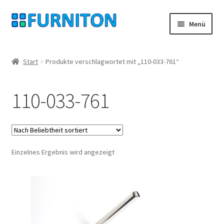
Zur
Zum
Menü
Navigation
Inhalt
springen
springen
Mein Konto
Start
Produkte verschlagwortet mit „110-033-761“
Unsere Partner
110-033-761
Datenschutz
Widerrufsrecht
Einzelnes Ergebnis wird angezeigt
Kontakt
Impressum
AGB