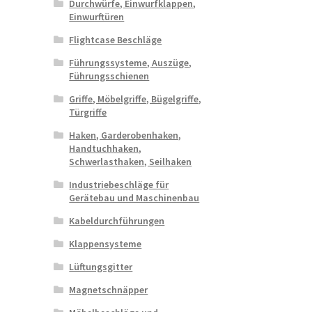
Durchwürfe, Einwurfklappen,
Einwurftüren
Flightcase Beschläge
Führungssysteme, Auszüge,
Führungsschienen
Griffe, Möbelgriffe, Bügelgriffe,
Türgriffe
Haken, Garderobenhaken,
Handtuchhaken,
Schwerlasthaken, Seilhaken
Industriebeschläge für
Gerätebau und Maschinenbau
Kabeldurchführungen
Klappensysteme
Lüftungsgitter
Magnetschnäpper