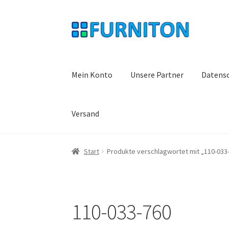
Zur
Zum
Navigation
Inhalt
springen
springen
Mein Konto
Unsere Partner
Datens
Versand
Start
Produkte verschlagwortet mit „110-033
110-033-760