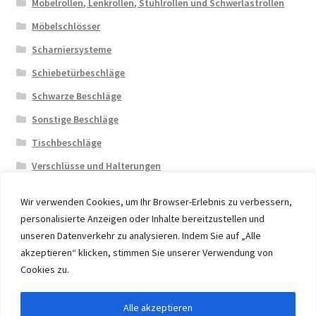
Möbelrollen, Lenkrollen, Stuhlrollen und Schwerlastrollen
Möbelschlösser
Scharniersysteme
Schiebetürbeschläge
Schwarze Beschläge
Sonstige Beschläge
Tischbeschläge
Verschlüsse und Halterungen
Wir verwenden Cookies, um Ihr Browser-Erlebnis zu verbessern,
personalisierte Anzeigen oder Inhalte bereitzustellen und
unseren Datenverkehr zu analysieren. Indem Sie auf „Alle
akzeptieren“ klicken, stimmen Sie unserer Verwendung von
© 2026 Eruon Trade UG, Germany, member of the ERUON
Cookies zu.
Group. High quality Furniture Fittings and Components
Alle akzeptieren