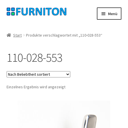
Zur
Zum
Menü
Navigation
Inhalt
springen
springen
Mein Konto
Start
Produkte verschlagwortet mit „110-028-553“
Unsere Partner
110-028-553
Datenschutz
Widerrufsrecht
Einzelnes Ergebnis wird angezeigt
Kontakt
Impressum
AGB