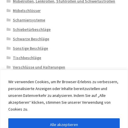
Möbelrollen, Lenkrollen, Stuhlrollen und Schwerlastrollen
Möbelschlösser
Scharniersysteme
Schiebetürbeschläge
Schwarze Beschläge
Sonstige Beschläge
Tischbeschläge
Verschlüsse und Halterungen
Wir verwenden Cookies, um Ihr Browser-Erlebnis zu verbessern,
personalisierte Anzeigen oder Inhalte bereitzustellen und
unseren Datenverkehr zu analysieren. Indem Sie auf „Alle
akzeptieren“ klicken, stimmen Sie unserer Verwendung von
© 2026 Eruon Trade UG, Germany, member of the ERUON
Cookies zu.
Group. High quality Furniture Fittings and Components
Alle akzeptieren