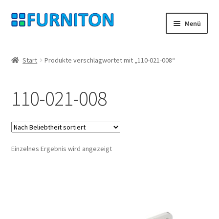
Zur
Zum
Menü
Navigation
Inhalt
springen
springen
Mein Konto
Start
Produkte verschlagwortet mit „110-021-008“
Unsere Partner
110-021-008
Datenschutz
Widerrufsrecht
Einzelnes Ergebnis wird angezeigt
Kontakt
Impressum
AGB