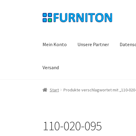
Zur
Zum
Navigation
Inhalt
springen
springen
Mein Konto
Unsere Partner
Datens
Versand
Start
Produkte verschlagwortet mit „110-020
110-020-095