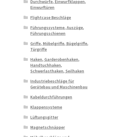
Durchwürfe, Einwurfklappen,
Einwurftüren
Flightcase Beschläge
Führungssysteme, Auszüge,
Führungsschienen
Griffe, Möbelgriffe, Bügelgriffe,
Türgriffe
Haken, Garderobenhaken,
Handtuchhaken,
Schwerlasthaken, Seilhaken
Industriebeschläge für
Gerätebau und Maschinenbau
Kabeldurchführungen
Klappensysteme
Lüftungsgitter
Magnetschnäpper