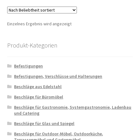
Varia
auf.
Die
Einzelnes Ergebnis wird angezeigt
Optio
könn
auf
Produkt-Kategorien
der
Produ
Befestigungen
gewäh
werd
Befestigungen, Verschlüsse und Halterungen
Beschläge aus Edelstahl
Beschläge für Büromöbel
Beschläge für Gastronomie, Systemgastronomie, Ladenbau
und Catering
Beschläge für Glas und Spiegel
Beschläge für Outdoor-Möbel, Outdoorküche,
Terrassenmöbel und Gartenmöbel