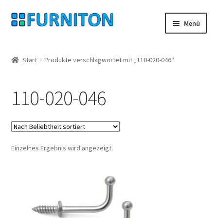
Zur
Zum
Menü
Navigation
Inhalt
springen
springen
Mein Konto
Start
Produkte verschlagwortet mit „110-020-046“
Unsere Partner
110-020-046
Datenschutz
Widerrufsrecht
Einzelnes Ergebnis wird angezeigt
Kontakt
Impressum
AGB