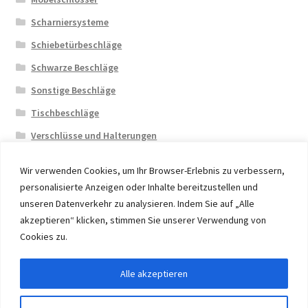
Scharniersysteme
Schiebetürbeschläge
Schwarze Beschläge
Sonstige Beschläge
Tischbeschläge
Verschlüsse und Halterungen
Wir verwenden Cookies, um Ihr Browser-Erlebnis zu verbessern,
personalisierte Anzeigen oder Inhalte bereitzustellen und
unseren Datenverkehr zu analysieren. Indem Sie auf „Alle
akzeptieren“ klicken, stimmen Sie unserer Verwendung von
© 2026 Eruon Trade UG, Germany, member of the ERUON
Cookies zu.
Group. High quality Furniture Fittings and Components
Alle akzeptieren
Vertrag widerrufen