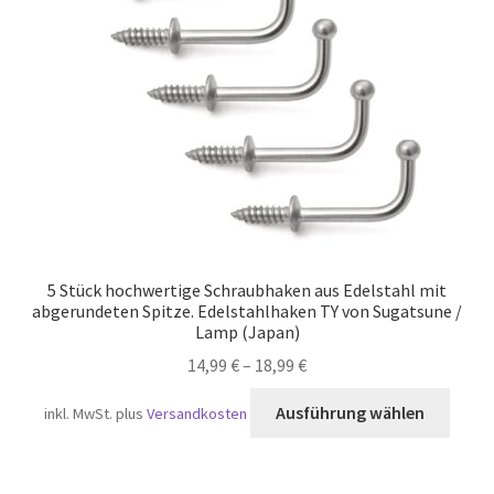
Versand
5 Stück hochwertige Schraubhaken aus Edelstahl mit
abgerundeten Spitze. Edelstahlhaken TY von Sugatsune /
Lamp (Japan)
14,99
€
–
18,99
€
Diese
Ausführung wählen
inkl. MwSt.
plus
Versandkosten
Produ
weist
mehr