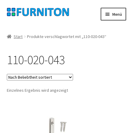
Zur
Zum
Menü
Navigation
Inhalt
springen
springen
Mein Konto
Start
Produkte verschlagwortet mit „110-020-043“
Unsere Partner
110-020-043
Datenschutz
Widerrufsrecht
Einzelnes Ergebnis wird angezeigt
Kontakt
Impressum
AGB