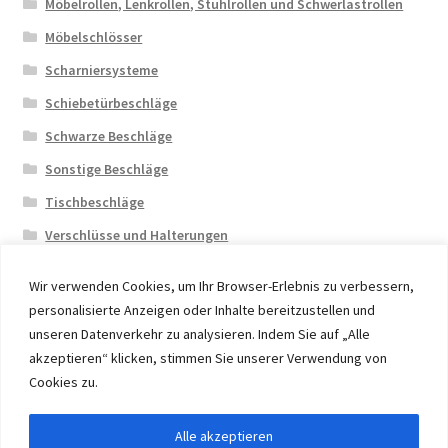
Möbelrollen, Lenkrollen, Stuhlrollen und Schwerlastrollen
Möbelschlösser
Scharniersysteme
Schiebetürbeschläge
Schwarze Beschläge
Sonstige Beschläge
Tischbeschläge
Verschlüsse und Halterungen
Wir verwenden Cookies, um Ihr Browser-Erlebnis zu verbessern,
personalisierte Anzeigen oder Inhalte bereitzustellen und
unseren Datenverkehr zu analysieren. Indem Sie auf „Alle
akzeptieren“ klicken, stimmen Sie unserer Verwendung von
© 2026 Eruon Trade UG, Germany, member of the ERUON
Cookies zu.
Group. High quality Furniture Fittings and Components
Alle akzeptieren